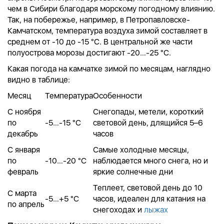
чем в Сибири благодаря морскому погодному влиянию.
Так, на побережье, например, в Петропавловске-
Камчатском, температура воздуха зимой составляет в
среднем от -10 до -15 °C. В центральной же части
полуострова морозы достигают -20…-25 °C.
Какая погода на камчатке зимой по месяцам, наглядно
видно в таблице:
Месяц
Температура
Особенности
С ноября
Снегопады, метели, короткий
по
-5…-15 °C
световой день, длящийся 5–6
декабрь
часов
С января
Самые холодные месяцы,
по
-10…-20 °C
наблюдается много снега, но и
февраль
яркие солнечные дни
Теплеет, световой день до 10
С марта
-5…+5 °C
часов, идеален для катания на
по апрель
снегоходах и
лыжах