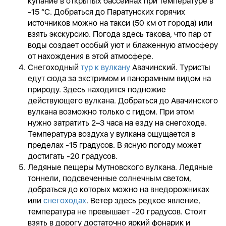
купание в открытых бассейнах при температуре в
-15 °C. Добраться до Паратунских горячих
источников можно на такси (50 км от города) или
взять экскурсию. Погода здесь такова, что пар от
воды создает особый уют и блаженную атмосферу
от нахождения в этой атмосфере.
Снегоходный
тур к вулкану
Авачинский. Туристы
едут сюда за экстримом и панорамным видом на
природу. Здесь находится подножие
действующего вулкана. Добраться до Авачинского
вулкана возможно только с гидом. При этом
нужно затратить 2–3 часа на езду на снегоходе.
Температура воздуха у вулкана ощущается в
пределах -15 градусов. В ясную погоду может
достигать -20 градусов.
Ледяные пещеры Мутновского вулкана. Ледяные
тоннели, подсвеченные солнечным светом,
добраться до которых можно на внедорожниках
или
снегоходах
. Ветер здесь редкое явление,
температура не превышает -20 градусов. Стоит
взять в дорогу достаточно яркий фонарик и