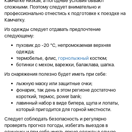
Камчатке низкая, а погодные условия бывают
сложными. Поэтому следует внимательно и
профессионально отнестись к подготовке к поездке на
Камчатку.
Из одежды следует отдавать предпочтение
следующему:
пуховик до -20 °C, непромокаемая верхняя
одежда;
термобелье, флис,
горнолыжный
костюм;
ботинки с мехом, варежки, балаклава, шапка.
Из снаряжения полезно будет иметь при себе:
лыжную маску или защитные очки;
фонарик, так день в этом регионе достаточно
короткий, термос, power bank;
лавинный набор в виде бипера, щупа и лопаты,
который пригодится для горной местности.
Следует соблюдать безопасность и регулярно
проверять прогноз погоды, избегать выездов в
одиночку и при себе иметь яркую одежду в случае