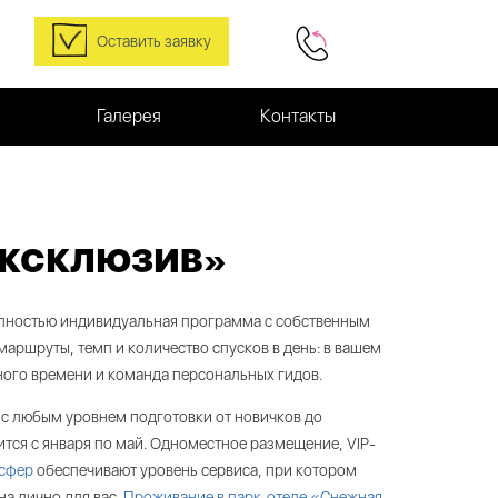
Оставить заявку
Галерея
Контакты
ЭКСКЛЮЗИВ»
лностью индивидуальная программа с собственным
маршруты, темп и количество спусков в день: в вашем
ного времени и команда персональных гидов.
 с любым уровнем подготовки от новичков до
тся с января по май. Одноместное размещение, VIP-
сфер
обеспечивают уровень сервиса, при котором
а лично для вас.
Проживание в парк-отеле «Снежная