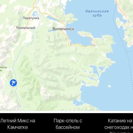
Летний Микс на
Парк-отель с
Катание на
Камчатке
бассейном
снегоходах 