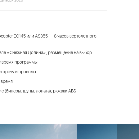
 декабря 2026
copter EC145 или AS355 — 8 часов вертолетного
теле «Снежная Долина», размещение на выбор
се время программы
встречу и проводы
 время
е (биперы, щупы, лопата), рюкзак ABS