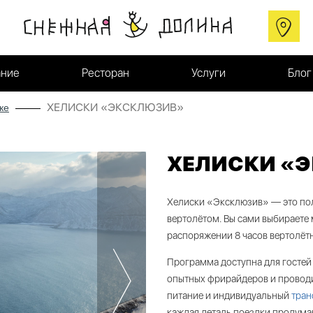
ние
Ресторан
Услуги
Блог
ХЕЛИСКИ «ЭКСКЛЮЗИВ»
ке
ХЕЛИСКИ «
Хелиски «Эксклюзив» — это по
вертолётом. Вы сами выбираете 
распоряжении 8 часов вертолёт
Программа доступна для гостей
опытных фрирайдеров и проводи
питание и индивидуальный
тран
каждая деталь поездки продуман