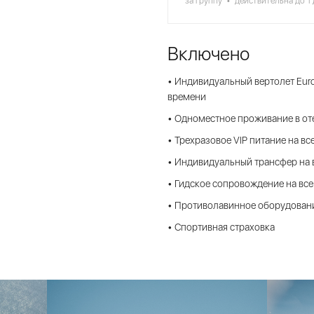
за группу • действительна до 1
Включено
• Индивидуальный вертолет Euro
времени
• Одноместное проживание в о
• Трехразовое VIP питание на в
• Индивидуальный трансфер на 
• Гидское сопровождение на все
• Противолавинное оборудовани
• Спортивная страховка