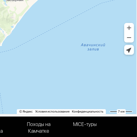
Походы на
MICE-туры
на
Камчатке