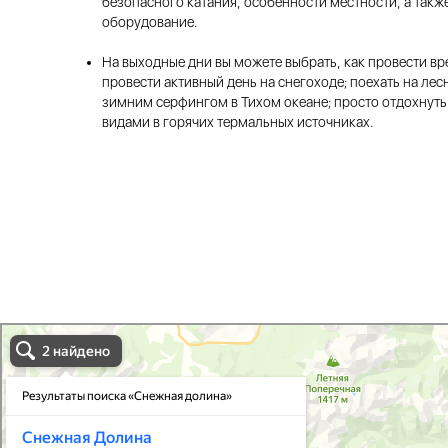
безопасного катания, особенности местности, а так
оборудование.
На выходные дни вы можете выбрать, как провести вре
провести активный день на снегоходе; поехать на ле
зимним серфингом в Тихом океане; просто отдохнуть
видами в горячих термальных источниках.
Снежная долина в Камчатском крае
Камчатский край