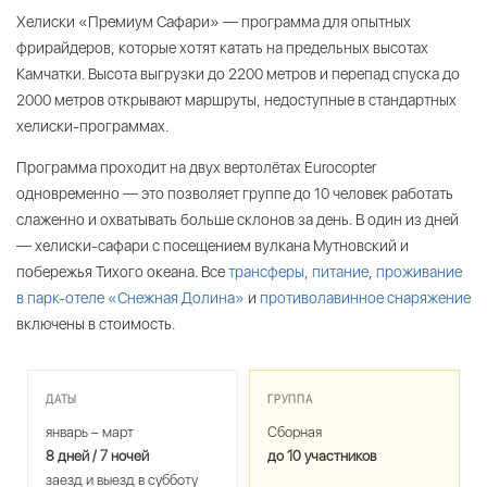
Хелиски «Премиум Сафари» — программа для опытных
фрирайдеров, которые хотят катать на предельных высотах
Камчатки. Высота выгрузки до 2200 метров и перепад спуска до
2000 метров открывают маршруты, недоступные в стандартных
хелиски-программах.
Программа проходит на двух вертолётах Eurocopter
одновременно — это позволяет группе до 10 человек работать
слаженно и охватывать больше склонов за день. В один из дней
— хелиски-сафари с посещением вулкана Мутновский и
побережья Тихого океана. Все
трансферы
,
питание
,
проживание
в парк-отеле «Снежная Долина»
и
противолавинное снаряжение
включены в стоимость.
ДАТЫ
ГРУППА
январь – март
Сборная
8 дней / 7 ночей
до 10 участников
заезд и выезд в субботу