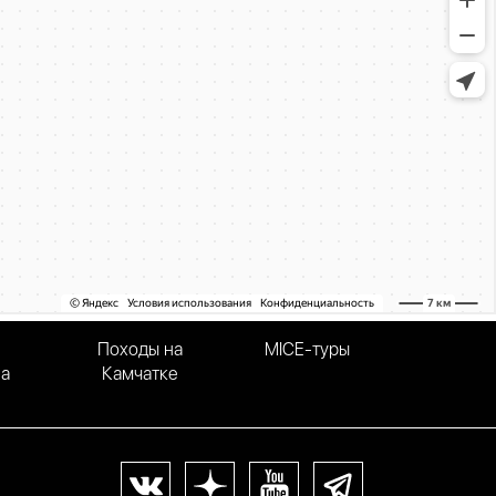
Походы на
MICE-туры
на
Камчатке