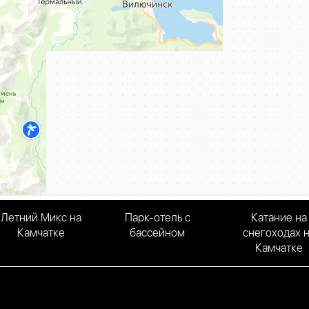
Летний Микс на
Парк-отель с
Катание на
Камчатке
бассейном
снегоходах 
Камчатке