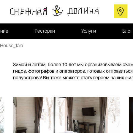
ние
Ресторан
Услуги
Блог
House_Talo
Зимой и летом, более 10 лет мы организовываем съе
гидов, фотографов и операторов, готовых отправитьс
полуострова! Вы тоже можете стать героем наших фил