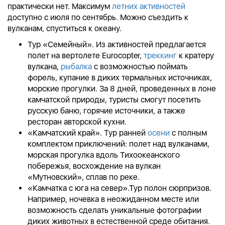
практически нет. Максимум
летних активностей
доступно с июля по сентябрь. Можно съездить к
вулканам, спуститься к океану.
Тур «Семейный». Из активностей предлагается
полет на вертолете Eurocopter,
треккинг
к кратеру
вулкана,
рыбалка
с возможностью поймать
форель, купание в диких термальных источниках,
морские прогулки. За 8 дней, проведенных в лоне
камчатской природы, туристы смогут посетить
русскую баню, горячие источники, а также
ресторан авторской кухни.
«Камчатский край». Тур ранней
осени
с полным
комплектом приключений: полет над вулканами,
морская прогулка вдоль Тихоокеанского
побережья, восхождение на вулкан
«Мутновский», сплав по реке.
«Камчатка с юга на север».Тур полон сюрпризов.
Например, ночевка в неожиданном месте или
возможность сделать уникальные фотографии
диких животных в естественной среде обитания.