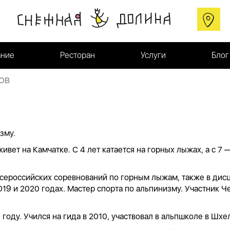
ние
Ресторан
Услуги
Блог
ОВ
зму.
ивет на Камчатке. С 4 лет катается на горных лыжах, а с 7
сероссийских соревнований по горным лыжам, также в дисц
19 и 2020 годах. Мастер спорта по альпинизму. Участник Ч
оду. Учился на гида в 2010, участвовал в альпшколе в Шхел