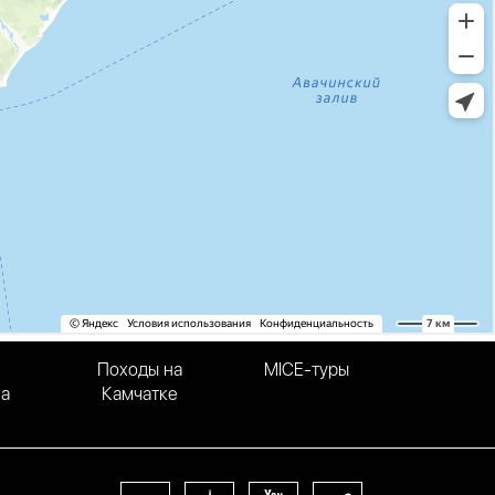
Походы на
MICE-туры
на
Камчатке