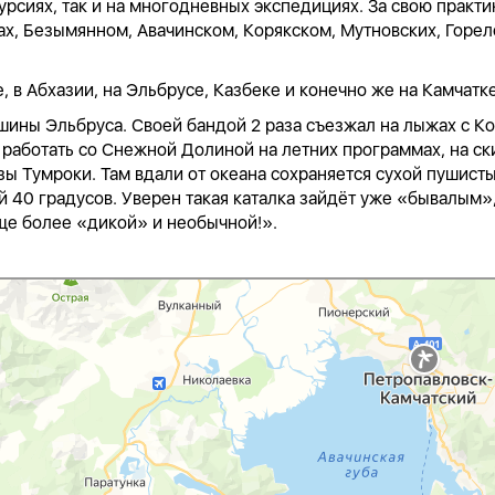
курсиях, так и на многодневных экспедициях. За свою практ
ках, Безымянном, Авачинском, Корякском, Мутновских, Горе
 в Абхазии, на Эльбрусе, Казбеке и конечно же на Камчатке
ины Эльбруса. Своей бандой 2 раза съезжал на лыжах с Ко
 работать со Снежной Долиной на летних программах, на ски
ы Тумроки. Там вдали от океана сохраняется сухой пушисты
ой 40 градусов. Уверен такая каталка зайдёт уже «бывалым
еще более «дикой» и необычной!».