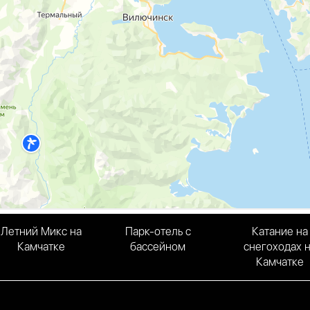
Летний Микс на
Парк-отель с
Катание на
Камчатке
бассейном
снегоходах 
Камчатке