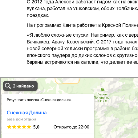
С 2012 года Алексей работает гидом как на экс
вулкана, работал на Ушковском, обоих Толбачи
поездках.
На программах Канта работает в Красной Поляне,
«Я люблю сложные спуски! Например, как с верш
Вачкажец, Авачу, Козельский. С 2017 года начал
новой северной хелиски программе в районе баз
японского паудера до диких склонов с крутизн
бараны встречаются на каталке, что делает ее 
Снежная долина в Камчатском крае
Камчатский край